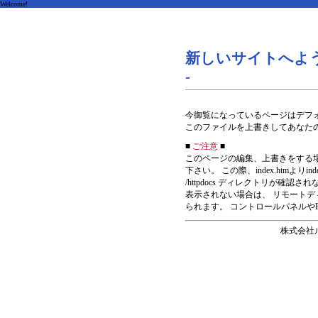
Welcome!
新しいサイトへよう
-
今御覧になっているページはデフォルトの
このファイルを上書きしてあなた
■
ご注意
■
このページの編集、上書きをする場合FTP接
下さい。 この際、index.htmよりi
/httpdocs ディレクトリが確
表示されない場合は、 リモート
られます。 コントロールパネルや
株式会社ルーク